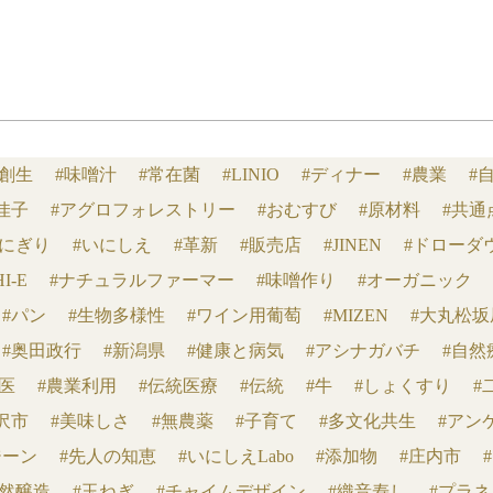
域創生
#味噌汁
#常在菌
#LINIO
#ディナー
#農業
#
佳子
#アグロフォレストリー
#おむすび
#原材料
#共通
おにぎり
#いにしえ
#革新
#販売店
#JINEN
#ドローダ
HI-E
#ナチュラルファーマー
#味噌作り
#オーガニック
#パン
#生物多様性
#ワイン用葡萄
#MIZEN
#大丸松坂
#奥田政行
#新潟県
#健康と病気
#アシナガバチ
#自然
#医
#農業利用
#伝統医療
#伝統
#牛
#しょくすり
#
沢市
#美味しさ
#無農薬
#子育て
#多文化共生
#アン
ジーン
#先人の知恵
#いにしえLabo
#添加物
#庄内市
天然醸造
#玉ねぎ
#チャイムデザイン
#織音寿し
#プラ