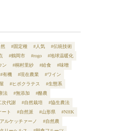
自然
#固定種
#人気
#伝統技術
点
#鶴岡市
#rogo
#地球温暖化
ウン
#桐村里紗
#給食
#味噌
#有機
#現在農業
#ワイン
屋
#ヒポクラテス
#生態系
療法
#無添加
#酪農
二次代謝
#自然栽培
#協生農法
ケート
#自然派
#山形県
#NHK
#アルケッチァーノ
#自然農
ネタリーヘルス
#朝食フルーツ