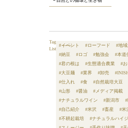
└ 自然との循環と生き物
Tag
#イベント
#ローフード
#地
List
#納豆
#ロゴ
#勉強会
#本道
#君の根は
#生態適合農業
#
#大豆麺
#業界
#卸売
#INIS
#仕入れ
#食
#自然栽培大豆
#山形
#醤油
#メディア掲載
#ナチュラルワイン
#新潟市
#自己紹介
#米沢
#畜産
#米
#不耕起栽培
#ナチュラルハイ
#スムージー
#手作り味噌
#