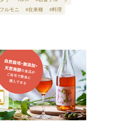
#フルモニ
#在来種
#料理