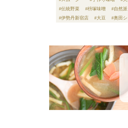
#伝統野菜
#枡塚味噌
#自然
#伊勢丹新宿店
#大豆
#奥田