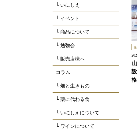
└ いにしえ
└ イベント
└ 商品について
└ 勉強会
販
20
└ 販売店様へ
山
設
コラム
格
└ 畑と生きもの
└ 薬に代わる食
└ いにしえについて
└ ワインについて