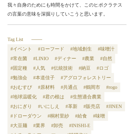
我々自身のためにも時間をかけて、このヒポクラテス
の言葉の意味を深掘りしていこうと思います。
Tag List
#イベント
#ローフード
#地域創生
#味噌汁
#常在菌
#LINIO
#ディナー
#農業
#自然
#固定種
#人気
#伝統技術
#納豆
#ロゴ
#勉強会
#本道佳子
#アグロフォレストリー
#おむすび
#原材料
#共通点
#鶴岡市
#rogo
#地球温暖化
#君の根は
#生態適合農業
#おにぎり
#いにしえ
#革新
#販売店
#JINEN
#ドローダウン
#桐村里紗
#給食
#味噌
#大豆麺
#業界
#卸売
#INISHI-E