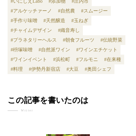
#いにしえLabo
#添加物
#庄内市
#アルケッチァーノ
#自然農
#スムージー
#手作り味噌
#天然醸造
#玉ねぎ
#チャイムデザイン
#織音寿し
#プラネタリーヘルス
#朝食フルーツ
#伝統野菜
#枡塚味噌
#自然派ワイン
#ワインエチケット
#ワインイベント
#浜松町
#フルモニ
#在来種
#料理
#伊勢丹新宿店
#大豆
#奥田シェフ
この記事を書いたのは
Writer