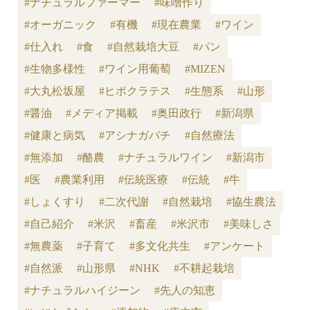
#ナチュラルファーマー
#味噌作り
#オーガニック
#有機
#現在農業
#ワイン
#仕入れ
#食
#自然栽培大豆
#パン
#生物多様性
#ワイン用葡萄
#MIZEN
#大丸松坂屋
#ヒポクラテス
#生態系
#山形
#醤油
#メディア掲載
#奥田政行
#新潟県
#健康と病気
#アシナガバチ
#自然療法
#無添加
#酪農
#ナチュラルワイン
#新潟市
#医
#農業利用
#伝統医療
#伝統
#牛
#しょくすり
#二次代謝
#自然栽培
#協生農法
#自己紹介
#米沢
#畜産
#米沢市
#美味しさ
#無農薬
#子育て
#多文化共生
#アンケート
#自然派
#山形県
#NHK
#不耕起栽培
#ナチュラルハイジーン
#先人の知恵