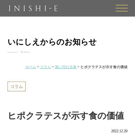
toggle
naviga
いにしえからのお知らせ
News
ホーム
>
コラム
>
薬に代わる食
>
ヒポクラテスが示す食の価値
コラム
ヒポクラテスが示す食の価値
2022.12.20