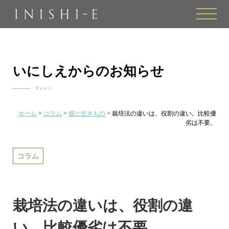
toggle
naviga
いにしえからのお知らせ
News
ホーム
>
コラム
>
畑と生きもの
>
栽培法の違いは、役割の違い。比較優
劣は不要。
コラム
栽培法の違いは、役割の違
い。比較優劣は不要。