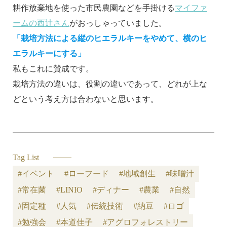
耕作放棄地を使った市民農園などを手掛ける
マイファ
ームの西辻さん
がおっしゃっていました。
「栽培方法による縦のヒエラルキーをやめて、横のヒ
エラルキーにする」
私もこれに賛成です。
栽培方法の違いは、役割の違いであって、どれが上な
どという考え方は合わないと思います。
Tag List
#イベント
#ローフード
#地域創生
#味噌汁
#常在菌
#LINIO
#ディナー
#農業
#自然
#固定種
#人気
#伝統技術
#納豆
#ロゴ
#勉強会
#本道佳子
#アグロフォレストリー