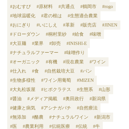
#おむすび
#原材料
#共通点
#鶴岡市
#rogo
#地球温暖化
#君の根は
#生態適合農業
#おにぎり
#いにしえ
#革新
#販売店
#JINEN
#ドローダウン
#桐村里紗
#給食
#味噌
#大豆麺
#業界
#卸売
#INISHI-E
#ナチュラルファーマー
#味噌作り
#オーガニック
#有機
#現在農業
#ワイン
#仕入れ
#食
#自然栽培大豆
#パン
#生物多様性
#ワイン用葡萄
#MIZEN
#大丸松坂屋
#ヒポクラテス
#生態系
#山形
#醤油
#メディア掲載
#奥田政行
#新潟県
#健康と病気
#アシナガバチ
#自然療法
#無添加
#酪農
#ナチュラルワイン
#新潟市
#医
#農業利用
#伝統医療
#伝統
#牛