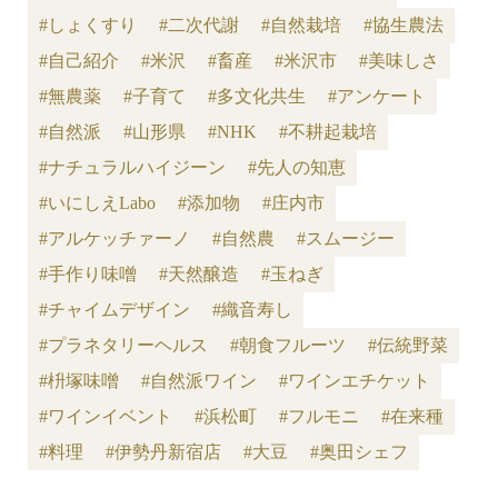
#しょくすり
#二次代謝
#自然栽培
#協生農法
#自己紹介
#米沢
#畜産
#米沢市
#美味しさ
#無農薬
#子育て
#多文化共生
#アンケート
#自然派
#山形県
#NHK
#不耕起栽培
#ナチュラルハイジーン
#先人の知恵
#いにしえLabo
#添加物
#庄内市
#アルケッチァーノ
#自然農
#スムージー
#手作り味噌
#天然醸造
#玉ねぎ
#チャイムデザイン
#織音寿し
#プラネタリーヘルス
#朝食フルーツ
#伝統野菜
#枡塚味噌
#自然派ワイン
#ワインエチケット
#ワインイベント
#浜松町
#フルモニ
#在来種
#料理
#伊勢丹新宿店
#大豆
#奥田シェフ