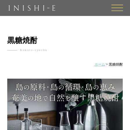
toggle
黒糖焼酎
Kokuto-syochu
ホーム
>
黒糖焼酎