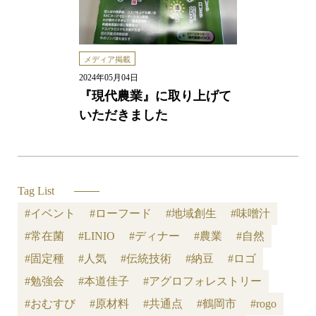
メディア掲載
2024年05月04日
『現代農業』に取り上げて
いただきました
Tag List
#イベント
#ローフード
#地域創生
#味噌汁
#常在菌
#LINIO
#ディナー
#農業
#自然
#固定種
#人気
#伝統技術
#納豆
#ロゴ
#勉強会
#本道佳子
#アグロフォレストリー
#おむすび
#原材料
#共通点
#鶴岡市
#rogo