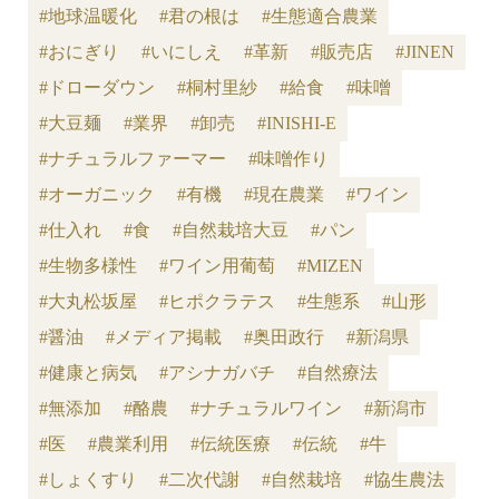
#地球温暖化
#君の根は
#生態適合農業
#おにぎり
#いにしえ
#革新
#販売店
#JINEN
#ドローダウン
#桐村里紗
#給食
#味噌
#大豆麺
#業界
#卸売
#INISHI-E
#ナチュラルファーマー
#味噌作り
#オーガニック
#有機
#現在農業
#ワイン
#仕入れ
#食
#自然栽培大豆
#パン
#生物多様性
#ワイン用葡萄
#MIZEN
#大丸松坂屋
#ヒポクラテス
#生態系
#山形
#醤油
#メディア掲載
#奥田政行
#新潟県
#健康と病気
#アシナガバチ
#自然療法
#無添加
#酪農
#ナチュラルワイン
#新潟市
#医
#農業利用
#伝統医療
#伝統
#牛
#しょくすり
#二次代謝
#自然栽培
#協生農法