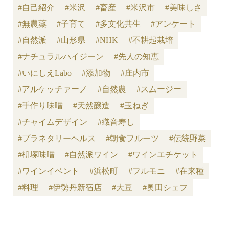
#自己紹介
#米沢
#畜産
#米沢市
#美味しさ
#無農薬
#子育て
#多文化共生
#アンケート
#自然派
#山形県
#NHK
#不耕起栽培
#ナチュラルハイジーン
#先人の知恵
#いにしえLabo
#添加物
#庄内市
#アルケッチァーノ
#自然農
#スムージー
#手作り味噌
#天然醸造
#玉ねぎ
#チャイムデザイン
#織音寿し
#プラネタリーヘルス
#朝食フルーツ
#伝統野菜
#枡塚味噌
#自然派ワイン
#ワインエチケット
#ワインイベント
#浜松町
#フルモニ
#在来種
#料理
#伊勢丹新宿店
#大豆
#奥田シェフ