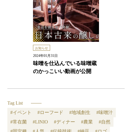
お知らせ
2024年01月31日
味噌を仕込んでいる味噌蔵
のかっこいい動画が公開
Tag List
#イベント
#ローフード
#地域創生
#味噌汁
#常在菌
#LINIO
#ディナー
#農業
#自然
#固定種
#人気
#伝統技術
#納豆
#ロゴ