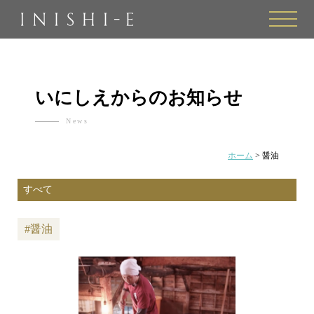
toggle
naviga
いにしえからのお知らせ
News
ホーム
>
醤油
#醤油