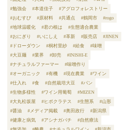
#勉強会
#本道佳子
#アグロフォレストリー
#おむすび
#原材料
#共通点
#鶴岡市
#rogo
#地球温暖化
#君の根は
#生態適合農業
#おにぎり
#いにしえ
#革新
#販売店
#JINEN
#ドローダウン
#桐村里紗
#給食
#味噌
#大豆麺
#業界
#卸売
#INISHI-E
#ナチュラルファーマー
#味噌作り
#オーガニック
#有機
#現在農業
#ワイン
#仕入れ
#食
#自然栽培大豆
#パン
#生物多様性
#ワイン用葡萄
#MIZEN
#大丸松坂屋
#ヒポクラテス
#生態系
#山形
#醤油
#メディア掲載
#奥田政行
#新潟県
#健康と病気
#アシナガバチ
#自然療法
#無添加
#酪農
#ナチュラルワイン
#新潟市