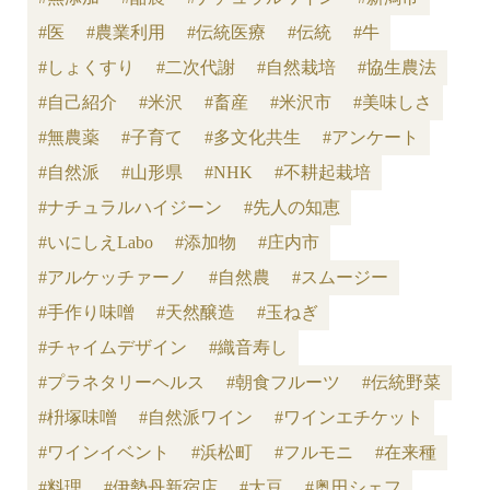
#医
#農業利用
#伝統医療
#伝統
#牛
#しょくすり
#二次代謝
#自然栽培
#協生農法
#自己紹介
#米沢
#畜産
#米沢市
#美味しさ
#無農薬
#子育て
#多文化共生
#アンケート
#自然派
#山形県
#NHK
#不耕起栽培
#ナチュラルハイジーン
#先人の知恵
#いにしえLabo
#添加物
#庄内市
#アルケッチァーノ
#自然農
#スムージー
#手作り味噌
#天然醸造
#玉ねぎ
#チャイムデザイン
#織音寿し
#プラネタリーヘルス
#朝食フルーツ
#伝統野菜
#枡塚味噌
#自然派ワイン
#ワインエチケット
#ワインイベント
#浜松町
#フルモニ
#在来種
#料理
#伊勢丹新宿店
#大豆
#奥田シェフ