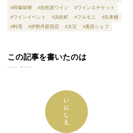
#枡塚味噌
#自然派ワイン
#ワインエチケット
#ワインイベント
#浜松町
#フルモニ
#在来種
#料理
#伊勢丹新宿店
#大豆
#奥田シェフ
この記事を書いたのは
Writer