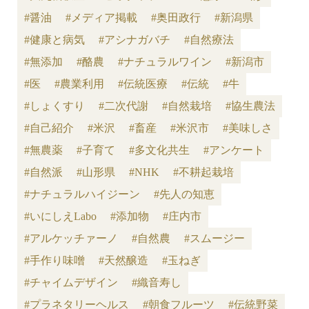
#醤油
#メディア掲載
#奥田政行
#新潟県
#健康と病気
#アシナガバチ
#自然療法
#無添加
#酪農
#ナチュラルワイン
#新潟市
#医
#農業利用
#伝統医療
#伝統
#牛
#しょくすり
#二次代謝
#自然栽培
#協生農法
#自己紹介
#米沢
#畜産
#米沢市
#美味しさ
#無農薬
#子育て
#多文化共生
#アンケート
#自然派
#山形県
#NHK
#不耕起栽培
#ナチュラルハイジーン
#先人の知恵
#いにしえLabo
#添加物
#庄内市
#アルケッチァーノ
#自然農
#スムージー
#手作り味噌
#天然醸造
#玉ねぎ
#チャイムデザイン
#織音寿し
#プラネタリーヘルス
#朝食フルーツ
#伝統野菜