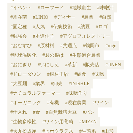
#イベント
#ローフード
#地域創生
#味噌汁
#常在菌
#LINIO
#ディナー
#農業
#自然
#固定種
#人気
#伝統技術
#納豆
#ロゴ
#勉強会
#本道佳子
#アグロフォレストリー
#おむすび
#原材料
#共通点
#鶴岡市
#rogo
#地球温暖化
#君の根は
#生態適合農業
#おにぎり
#いにしえ
#革新
#販売店
#JINEN
#ドローダウン
#桐村里紗
#給食
#味噌
#大豆麺
#業界
#卸売
#INISHI-E
#ナチュラルファーマー
#味噌作り
#オーガニック
#有機
#現在農業
#ワイン
#仕入れ
#食
#自然栽培大豆
#パン
#生物多様性
#ワイン用葡萄
#MIZEN
#大丸松坂屋
#ヒポクラテス
#生態系
#山形