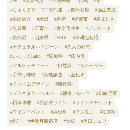
#医
#農業利用
#伝統医療
#伝統
#牛
#しょくすり
#二次代謝
#自然栽培
#協生農法
#自己紹介
#米沢
#畜産
#米沢市
#美味しさ
#無農薬
#子育て
#多文化共生
#アンケート
#自然派
#山形県
#NHK
#不耕起栽培
#ナチュラルハイジーン
#先人の知恵
#いにしえLabo
#添加物
#庄内市
#アルケッチァーノ
#自然農
#スムージー
#手作り味噌
#天然醸造
#玉ねぎ
#チャイムデザイン
#織音寿し
#プラネタリーヘルス
#朝食フルーツ
#伝統野菜
#枡塚味噌
#自然派ワイン
#ワインエチケット
#ワインイベント
#浜松町
#フルモニ
#在来種
#料理
#伊勢丹新宿店
#大豆
#奥田シェフ