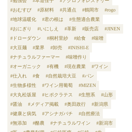
#勉強会
#本道佳子
#アグロフォレストリー
#おむすび
#原材料
#共通点
#鶴岡市
#rogo
#地球温暖化
#君の根は
#生態適合農業
#おにぎり
#いにしえ
#革新
#販売店
#JINEN
#ドローダウン
#桐村里紗
#給食
#味噌
#大豆麺
#業界
#卸売
#INISHI-E
#ナチュラルファーマー
#味噌作り
#オーガニック
#有機
#現在農業
#ワイン
#仕入れ
#食
#自然栽培大豆
#パン
#生物多様性
#ワイン用葡萄
#MIZEN
#大丸松坂屋
#ヒポクラテス
#生態系
#山形
#醤油
#メディア掲載
#奥田政行
#新潟県
#健康と病気
#アシナガバチ
#自然療法
#無添加
#酪農
#ナチュラルワイン
#新潟市