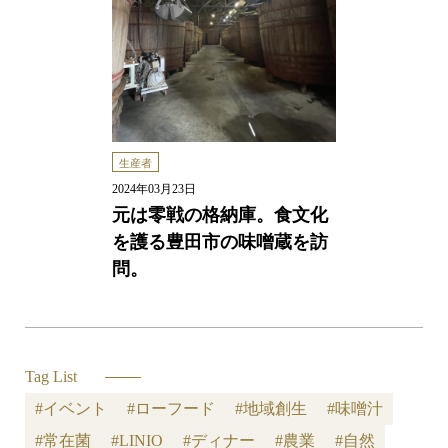
生産者
2024年03月23日
元は零戦の格納庫。食文化
を護る豊田市の味噌蔵を訪
問。
Tag List
#イベント
#ローフード
#地域創生
#味噌汁
#常在菌
#LINIO
#ディナー
#農業
#自然