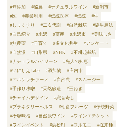
#無添加
#酪農
#ナチュラルワイン
#新潟市
#医
#農業利用
#伝統医療
#伝統
#牛
#しょくすり
#二次代謝
#自然栽培
#協生農法
#自己紹介
#米沢
#畜産
#米沢市
#美味しさ
#無農薬
#子育て
#多文化共生
#アンケート
#自然派
#山形県
#NHK
#不耕起栽培
#ナチュラルハイジーン
#先人の知恵
#いにしえLabo
#添加物
#庄内市
#アルケッチァーノ
#自然農
#スムージー
#手作り味噌
#天然醸造
#玉ねぎ
#チャイムデザイン
#織音寿し
#プラネタリーヘルス
#朝食フルーツ
#伝統野菜
#枡塚味噌
#自然派ワイン
#ワインエチケット
#ワインイベント
#浜松町
#フルモニ
#在来種