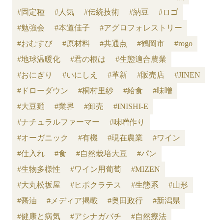
#固定種
#人気
#伝統技術
#納豆
#ロゴ
#勉強会
#本道佳子
#アグロフォレストリー
#おむすび
#原材料
#共通点
#鶴岡市
#rogo
#地球温暖化
#君の根は
#生態適合農業
#おにぎり
#いにしえ
#革新
#販売店
#JINEN
#ドローダウン
#桐村里紗
#給食
#味噌
#大豆麺
#業界
#卸売
#INISHI-E
#ナチュラルファーマー
#味噌作り
#オーガニック
#有機
#現在農業
#ワイン
#仕入れ
#食
#自然栽培大豆
#パン
#生物多様性
#ワイン用葡萄
#MIZEN
#大丸松坂屋
#ヒポクラテス
#生態系
#山形
#醤油
#メディア掲載
#奥田政行
#新潟県
#健康と病気
#アシナガバチ
#自然療法