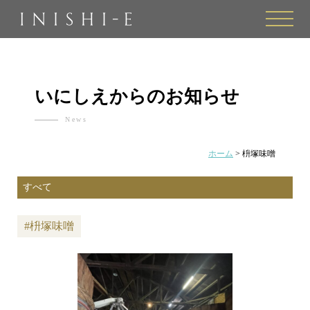
toggle
naviga
いにしえからのお知らせ
News
ホーム
>
枡塚味噌
#枡塚味噌