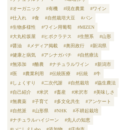
#オーガニック
#有機
#現在農業
#ワイン
#仕入れ
#食
#自然栽培大豆
#パン
#生物多様性
#ワイン用葡萄
#MIZEN
#大丸松坂屋
#ヒポクラテス
#生態系
#山形
#醤油
#メディア掲載
#奥田政行
#新潟県
#健康と病気
#アシナガバチ
#自然療法
#無添加
#酪農
#ナチュラルワイン
#新潟市
#医
#農業利用
#伝統医療
#伝統
#牛
#しょくすり
#二次代謝
#自然栽培
#協生農法
#自己紹介
#米沢
#畜産
#米沢市
#美味しさ
#無農薬
#子育て
#多文化共生
#アンケート
#自然派
#山形県
#NHK
#不耕起栽培
#ナチュラルハイジーン
#先人の知恵
#いにしえLabo
#添加物
#庄内市