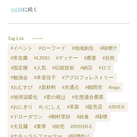
v
ol.08
に続く
Tag List
#イベント
#ローフード
#地域創生
#味噌汁
#常在菌
#LINIO
#ディナー
#農業
#自然
#固定種
#人気
#伝統技術
#納豆
#ロゴ
#勉強会
#本道佳子
#アグロフォレストリー
#おむすび
#原材料
#共通点
#鶴岡市
#rogo
#地球温暖化
#君の根は
#生態適合農業
#おにぎり
#いにしえ
#革新
#販売店
#JINEN
#ドローダウン
#桐村里紗
#給食
#味噌
#大豆麺
#業界
#卸売
#INISHI-E
#ナチュラルファーマー
#味噌作り