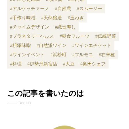
#アルケッチァーノ
#自然農
#スムージー
#手作り味噌
#天然醸造
#玉ねぎ
#チャイムデザイン
#織音寿し
#プラネタリーヘルス
#朝食フルーツ
#伝統野菜
#枡塚味噌
#自然派ワイン
#ワインエチケット
#ワインイベント
#浜松町
#フルモニ
#在来種
#料理
#伊勢丹新宿店
#大豆
#奥田シェフ
この記事を書いたのは
Writer