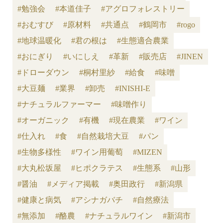
#勉強会
#本道佳子
#アグロフォレストリー
#おむすび
#原材料
#共通点
#鶴岡市
#rogo
#地球温暖化
#君の根は
#生態適合農業
#おにぎり
#いにしえ
#革新
#販売店
#JINEN
#ドローダウン
#桐村里紗
#給食
#味噌
#大豆麺
#業界
#卸売
#INISHI-E
#ナチュラルファーマー
#味噌作り
#オーガニック
#有機
#現在農業
#ワイン
#仕入れ
#食
#自然栽培大豆
#パン
#生物多様性
#ワイン用葡萄
#MIZEN
#大丸松坂屋
#ヒポクラテス
#生態系
#山形
#醤油
#メディア掲載
#奥田政行
#新潟県
#健康と病気
#アシナガバチ
#自然療法
#無添加
#酪農
#ナチュラルワイン
#新潟市