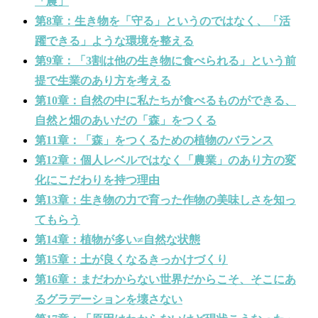
「農」
第8章：生き物を「守る」というのではなく、「活
躍できる」ような環境を整える
第9章：「3割は他の生き物に食べられる」という前
提で生業のあり方を考える
第10章：自然の中に私たちが食べるものができる、
自然と畑のあいだの「森」をつくる
第11章：「森」をつくるための植物のバランス
第12章：個人レベルではなく「農業」のあり方の変
化にこだわりを持つ理由
第13章：生き物の力で育った作物の美味しさを知っ
てもらう
第14章：植物が多い≠自然な状態
第15章：土が良くなるきっかけづくり
第16章：まだわからない世界だからこそ、そこにあ
るグラデーションを壊さない