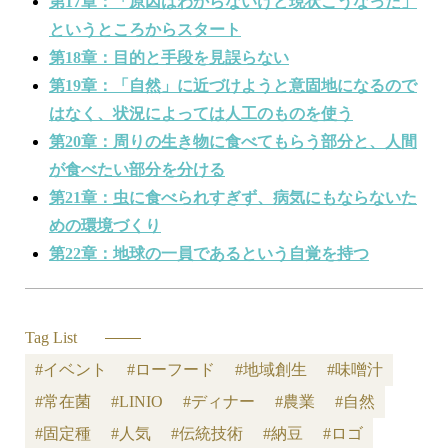
第17章：「原因はわからないけど現状こうなった」
というところからスタート
第18章：目的と手段を見誤らない
第19章：「自然」に近づけようと意固地になるので
はなく、状況によっては人工のものを使う
第20章：周りの生き物に食べてもらう部分と、人間
が食べたい部分を分ける
第21章：虫に食べられすぎず、病気にもならないた
めの環境づくり
第22章：地球の一員であるという自覚を持つ
Tag List
#イベント
#ローフード
#地域創生
#味噌汁
#常在菌
#LINIO
#ディナー
#農業
#自然
#固定種
#人気
#伝統技術
#納豆
#ロゴ