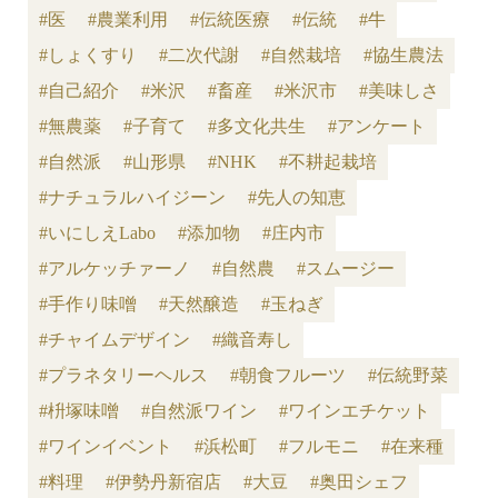
#医
#農業利用
#伝統医療
#伝統
#牛
#しょくすり
#二次代謝
#自然栽培
#協生農法
#自己紹介
#米沢
#畜産
#米沢市
#美味しさ
#無農薬
#子育て
#多文化共生
#アンケート
#自然派
#山形県
#NHK
#不耕起栽培
#ナチュラルハイジーン
#先人の知恵
#いにしえLabo
#添加物
#庄内市
#アルケッチァーノ
#自然農
#スムージー
#手作り味噌
#天然醸造
#玉ねぎ
#チャイムデザイン
#織音寿し
#プラネタリーヘルス
#朝食フルーツ
#伝統野菜
#枡塚味噌
#自然派ワイン
#ワインエチケット
#ワインイベント
#浜松町
#フルモニ
#在来種
#料理
#伊勢丹新宿店
#大豆
#奥田シェフ