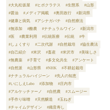
#大丸松坂屋
#ヒポクラテス
#生態系
#山形
#醤油
#メディア掲載
#奥田政行
#新潟県
#健康と病気
#アシナガバチ
#自然療法
#無添加
#酪農
#ナチュラルワイン
#新潟市
#医
#農業利用
#伝統医療
#伝統
#牛
#しょくすり
#二次代謝
#自然栽培
#協生農法
#自己紹介
#米沢
#畜産
#米沢市
#美味しさ
#無農薬
#子育て
#多文化共生
#アンケート
#自然派
#山形県
#NHK
#不耕起栽培
#ナチュラルハイジーン
#先人の知恵
#いにしえLabo
#添加物
#庄内市
#アルケッチァーノ
#自然農
#スムージー
#手作り味噌
#天然醸造
#玉ねぎ
#チャイムデザイン
#織音寿し