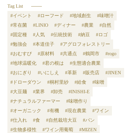
Tag List
#イベント
#ローフード
#地域創生
#味噌汁
#常在菌
#LINIO
#ディナー
#農業
#自然
#固定種
#人気
#伝統技術
#納豆
#ロゴ
#勉強会
#本道佳子
#アグロフォレストリー
#おむすび
#原材料
#共通点
#鶴岡市
#rogo
#地球温暖化
#君の根は
#生態適合農業
#おにぎり
#いにしえ
#革新
#販売店
#JINEN
#ドローダウン
#桐村里紗
#給食
#味噌
#大豆麺
#業界
#卸売
#INISHI-E
#ナチュラルファーマー
#味噌作り
#オーガニック
#有機
#現在農業
#ワイン
#仕入れ
#食
#自然栽培大豆
#パン
#生物多様性
#ワイン用葡萄
#MIZEN