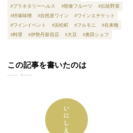
#プラネタリーヘルス
#朝食フルーツ
#伝統野菜
#枡塚味噌
#自然派ワイン
#ワインエチケット
#ワインイベント
#浜松町
#フルモニ
#在来種
#料理
#伊勢丹新宿店
#大豆
#奥田シェフ
この記事を書いたのは
Writer