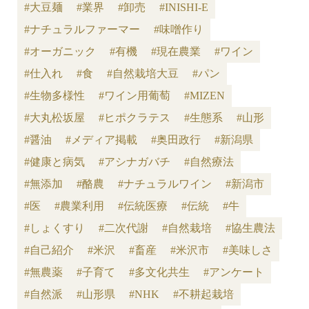
#大豆麺
#業界
#卸売
#INISHI-E
#ナチュラルファーマー
#味噌作り
#オーガニック
#有機
#現在農業
#ワイン
#仕入れ
#食
#自然栽培大豆
#パン
#生物多様性
#ワイン用葡萄
#MIZEN
#大丸松坂屋
#ヒポクラテス
#生態系
#山形
#醤油
#メディア掲載
#奥田政行
#新潟県
#健康と病気
#アシナガバチ
#自然療法
#無添加
#酪農
#ナチュラルワイン
#新潟市
#医
#農業利用
#伝統医療
#伝統
#牛
#しょくすり
#二次代謝
#自然栽培
#協生農法
#自己紹介
#米沢
#畜産
#米沢市
#美味しさ
#無農薬
#子育て
#多文化共生
#アンケート
#自然派
#山形県
#NHK
#不耕起栽培