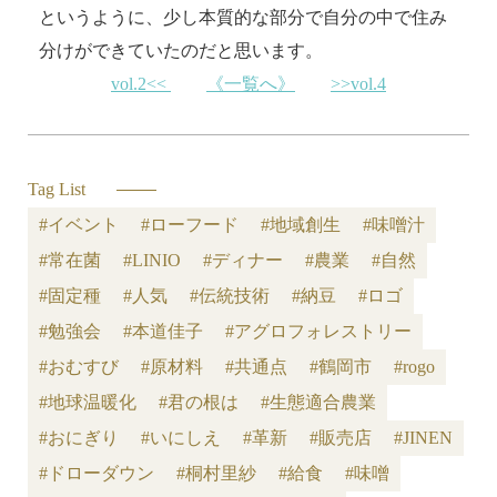
というように、少し本質的な部分で自分の中で住み
分けができていたのだと思います。
vol.2<<
《一覧へ》
>>vol.4
Tag List
#イベント
#ローフード
#地域創生
#味噌汁
#常在菌
#LINIO
#ディナー
#農業
#自然
#固定種
#人気
#伝統技術
#納豆
#ロゴ
#勉強会
#本道佳子
#アグロフォレストリー
#おむすび
#原材料
#共通点
#鶴岡市
#rogo
#地球温暖化
#君の根は
#生態適合農業
#おにぎり
#いにしえ
#革新
#販売店
#JINEN
#ドローダウン
#桐村里紗
#給食
#味噌