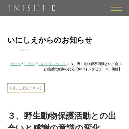
toggle
naviga
いにしえからのお知らせ
News
ホーム
>
コラム
>
いにしえについて
>
３、野生動物保護活動との出会い
と感謝の意識の変化【R6.9インタビュー3/10回目】
いにしえについて
３、野生動物保護活動との出
会いと感謝の意識の変化