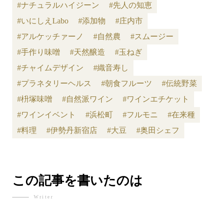
#ナチュラルハイジーン
#先人の知恵
#いにしえLabo
#添加物
#庄内市
#アルケッチァーノ
#自然農
#スムージー
#手作り味噌
#天然醸造
#玉ねぎ
#チャイムデザイン
#織音寿し
#プラネタリーヘルス
#朝食フルーツ
#伝統野菜
#枡塚味噌
#自然派ワイン
#ワインエチケット
#ワインイベント
#浜松町
#フルモニ
#在来種
#料理
#伊勢丹新宿店
#大豆
#奥田シェフ
この記事を書いたのは
Writer